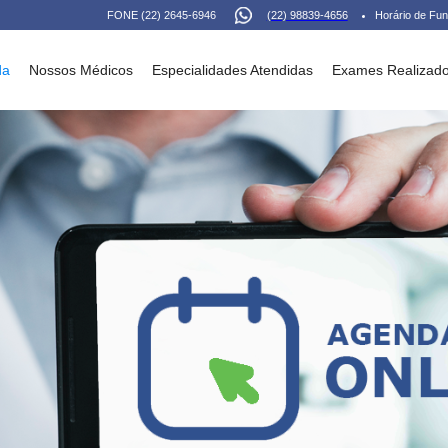
FONE (22) 2645-6946
(22) 98839-4656
Horário de Fun
da
Nossos Médicos
Especialidades Atendidas
Exames Realizad