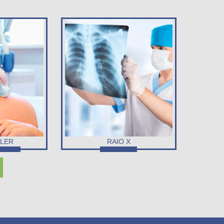
LER
RAIO X